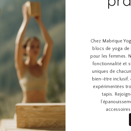
pra
,
9
€
0
.
€
.
Chez Mabrique Yoga
blocs de yoga de 
pour les femmes. N
fonctionnalité et 
uniques de chacun
bien-être inclusif
expérimentées tro
tapis. Rejoig
l’épanouissem
accessoires