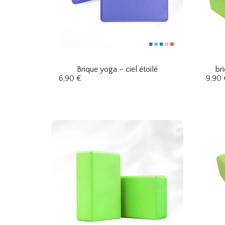
Brique yoga – ciel étoilé
br
6,90
€
9,90