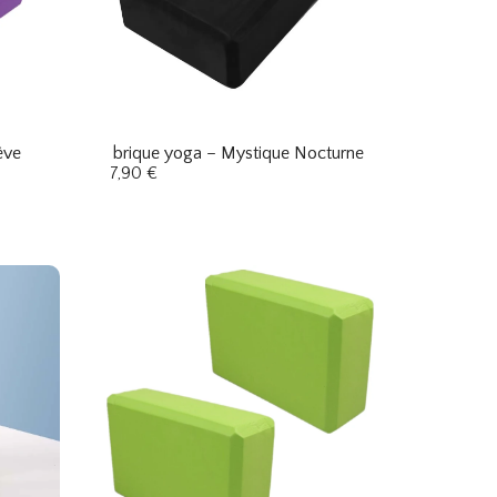
êve
brique yoga – Mystique Nocturne
7,90
€