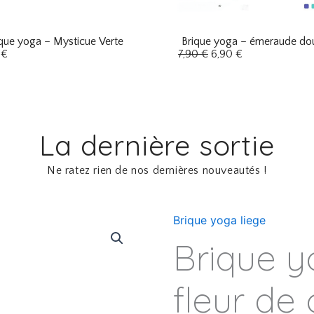
ique yoga – Mysticue Verte
Brique yoga – émeraude do
L
L
0
€
7,90
€
6,90
€
e
e
p
p
r
r
i
i
x
x
i
a
n
c
La dernière sortie
i
t
t
u
i
e
Ne ratez rien de nos dernières nouveautés !
a
l
l
e
é
s
t
t
Brique yoga liege
quantité
a
de
i
:
Brique y
Brique
t
6
yoga
,
:
9
en
fleur de
7
0
liege
,
-
9
€