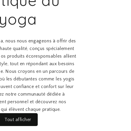
tique du
4
0
,
9
€
yoga
0
.
€
.
, nous nous engageons à offrir des
haute qualité, conçus spécialement
os produits écoresponsables allient
style, tout en répondant aux besoins
e. Nous croyons en un parcours de
, où les débutantes comme les yogis
uvent confiance et confort sur leur
nez notre communauté dédiée à
ent personnel et découvrez nos
 qui élèvent chaque pratique.
Tout afficher