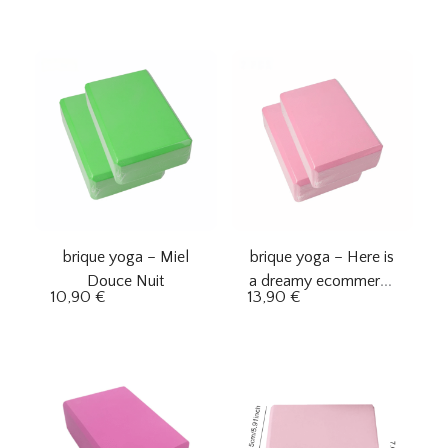
brique yoga – Miel
brique yoga – Here is
Douce Nuit
a dreamy ecommerce
10,90
€
13,90
€
product name in
French with a
maximum of three
words:Fleur de Rose