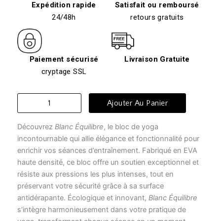
Expédition rapide
Satisfait ou remboursé
24/48h
retours gratuits
Paiement sécurisé
Livraison Gratuite
cryptage SSL
quantité
Ajouter Au Panier
de
Brique
Découvrez
Blanc Équilibre
, le bloc de yoga
yoga
-
incontournable qui allie élégance et fonctionnalité pour
bloc
enrichir vos séances d’entraînement. Fabriqué en EVA
de
haute densité, ce bloc offre un soutien exceptionnel et
yoga
résiste aux pressions les plus intenses, tout en
ébène
préservant votre sécurité grâce à sa surface
antidérapante. Écologique et innovant,
Blanc Équilibre
s’intègre harmonieusement dans votre pratique de