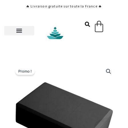
Aller
🔥 Livraison gratuite sur toute la France 🔥
au
contenu
Panier
Promo !