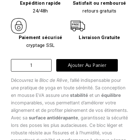
Expédition rapide
Satisfait ou remboursé
24/48h
retours gratuits
Paiement sécurisé
Livraison Gratuite
cryptage SSL
quantité
Ajouter Au Panier
de
Brique
Découvrez le
Bloc de Rêve
, l’allié indispensable pour
yoga
-
une pratique de yoga en toute sérénité. Sa conception
bloc
en mousse EVA assure une
stabilité
et un
équilibre
de
incomparables, vous permettant d’améliorer votre
rêve
alignement et de profiter pleinement de vos étirements.
Avec sa
surface antidérapante
, garantissez la sécurité
lors des poses les plus audacieuses. Ce bloc léger et
robuste résiste aux fissures et à l’humidité, vous