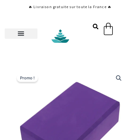
Aller
🔥 Livraison gratuite sur toute la France 🔥
au
contenu
Panier
Promo !