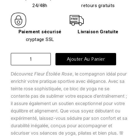
24/48h
retours gratuits
Paiement sécurisé
Livraison Gratuite
cryptage SSL
quantité
Ajouter Au Panier
de
brique
Découvrez
Fleur Étoilée Rose
, le compagnon idéal pour
yoga
-
enrichir votre pratique sportive avec élégance. Avec sa
Fleur
teinte rose sophistiquée, ce bloc de yoga ne se
Étoilée
contente pas de sublimer votre espace d’entraînement ;
Rose
il assure également un soutien exceptionnel pour votre
équilibre et alignement. Que vous soyez débutant ou
expérimenté, laissez-vous séduire par son confort et sa
durabilité inégalée, conçus pour accompagner et
sécuriser vos séances de yoga, pilates et bien plus. 🌸