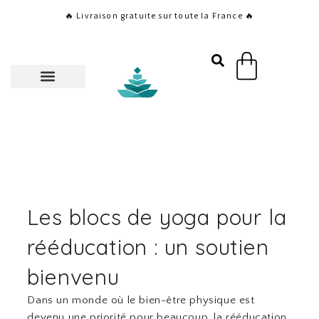
Aller
🔥 Livraison gratuite sur toute la France 🔥
au
contenu
Panier
Les blocs de yoga pour la
rééducation : un soutien
bienvenu
Dans un monde où le bien-être physique est
devenu une priorité pour beaucoup, la rééducation