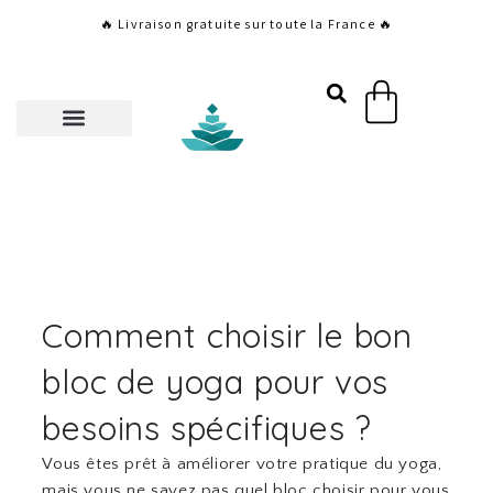
Aller
🔥 Livraison gratuite sur toute la France 🔥
au
contenu
Panier
Comment choisir le bon
bloc de yoga pour vos
besoins spécifiques ?
Vous êtes prêt à améliorer votre pratique du yoga,
mais vous ne savez pas quel bloc choisir pour vous