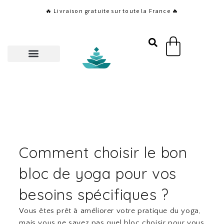
Aller
🔥 Livraison gratuite sur toute la France 🔥
au
contenu
Panier
Comment choisir le bon
bloc de yoga pour vos
besoins spécifiques ?
Vous êtes prêt à améliorer votre pratique du yoga,
mais vous ne savez pas quel bloc choisir pour vous