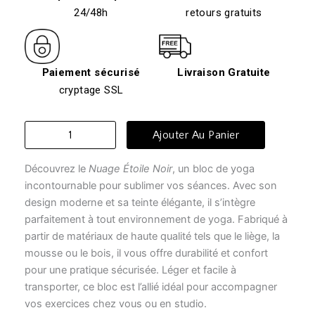
24/48h
retours gratuits
Paiement sécurisé
Livraison Gratuite
cryptage SSL
quantité
Ajouter Au Panier
de
brique
Découvrez le
Nuage Étoile Noir
, un bloc de yoga
yoga
-
incontournable pour sublimer vos séances. Avec son
Nuage
design moderne et sa teinte élégante, il s’intègre
Étoile
parfaitement à tout environnement de yoga. Fabriqué à
Noir
partir de matériaux de haute qualité tels que le liège, la
mousse ou le bois, il vous offre durabilité et confort
pour une pratique sécurisée. Léger et facile à
transporter, ce bloc est l’allié idéal pour accompagner
vos exercices chez vous ou en studio.