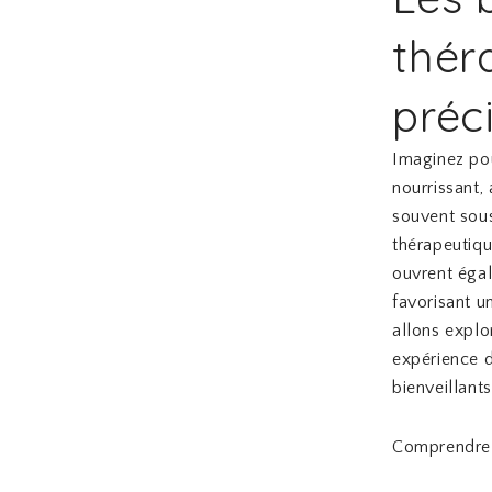
thér
préc
Imaginez po
nourrissant,
souvent sous
thérapeutiqu
ouvrent égal
favorisant u
allons explo
expérience de
bienveillant
Comprendre 