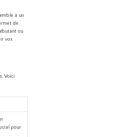
semble à un
permet de
débutant ou
ir vos
. Voici
en
ucial pour