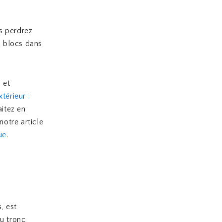
us perdrez
s blocs dans
 et
térieur :
aitez en
notre article
ue
.
, est
u tronc.