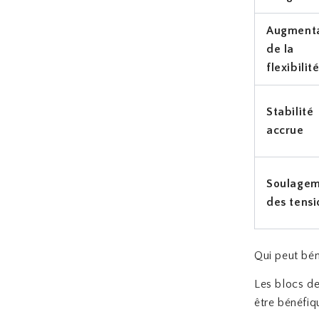
Augmenta
de la
flexibilit
Stabilité
accrue
Soulage
des tensi
Qui peut bén
Les blocs de
être bénéfiq