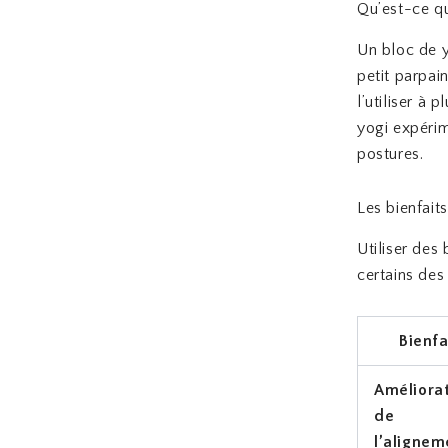
Qu’est-ce q
Un bloc de y
petit parpai
l’utiliser à
yogi expérim
postures.
Les bienfait
Utiliser des
certains des
Bienfa
Améliora
de
l’alignem