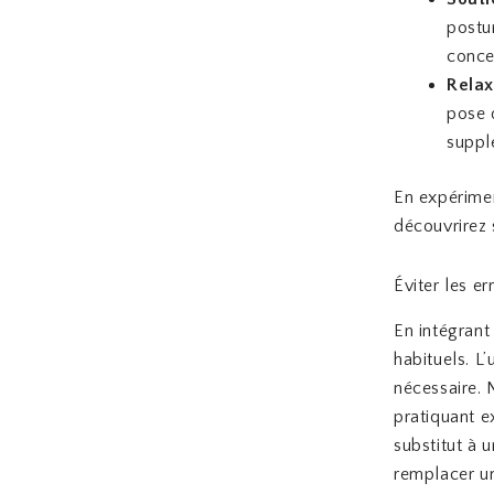
postu
conce
Relax
pose d
suppl
En expérimen
découvrirez 
Éviter les e
En intégrant
habituels. L’
nécessaire. 
pratiquant e
substitut à 
remplacer un