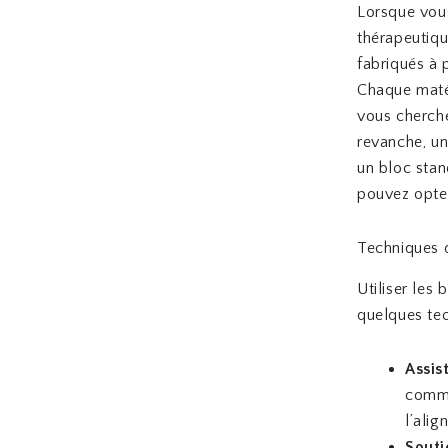
Lorsque vous
thérapeutiqu
fabriqués à p
Chaque matér
vous cherche
revanche, un
un bloc stan
pouvez opter
Techniques d
Utiliser les
quelques tec
Assis
comme 
l’alig
Souti