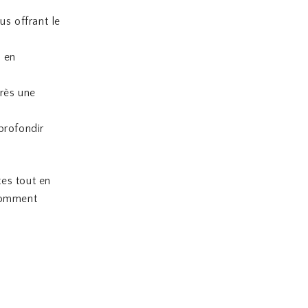
us offrant le
, en
près une
profondir
tes tout en
 comment