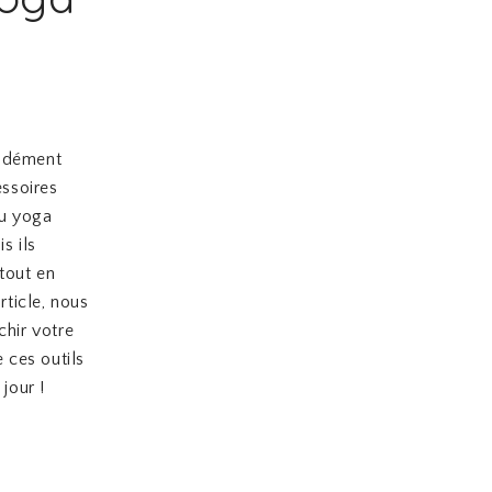
ondément
essoires
du yoga
s ils
tout en
rticle, nous
chir votre
e ces outils
jour !