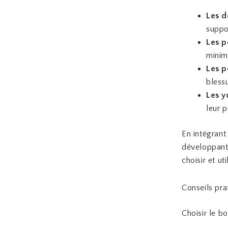
Les d
suppo
Les p
minimi
Les p
bless
Les y
leur p
En intégrant
développant 
choisir et ut
Conseils prat
Choisir le b