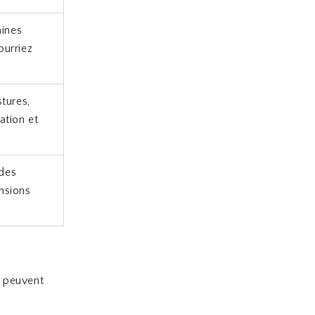
aines
ourriez
tures,
ation et
 des
ensions
s peuvent