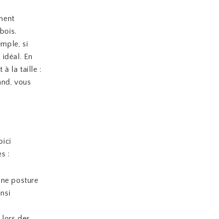
ement
bois.
mple, si
 idéal. En
 la taille :
and, vous
oici
s :
une posture
nsi
 lors des