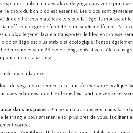
 explorez l’utilisation des blocs de yoga dans votre pratique
e, le choix du bon bloc est essentiel. Les blocs sont général
artir de différents matériaux tels que le liège, la mousse et le 
iau offre un degré de fermeté et de soutien différent. Par exe
z un bloc léger et facile à transporter, le bloc en mousse sera
 bloc en liège est plus stable et écologique. Pensez également à
dard mesure environ 23 cm de long, mais si vous êtes plus gr
 pour un bloc plus long.
’utilisation adaptées
 blocs de yoga correctement peut transformer votre pratique. V
hniques adaptées pour tirer le meilleur parti de ces accessoire
tance dans les poses
: Placez un bloc sous vos mains lors d’
le triangle pour amener le sol plus près de vous, facilitant ai
nement correct.
en pour l’équilibre
: Utilisez un bloc pour stabiliser vos pieds