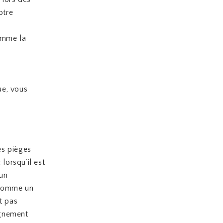
otre
omme la
ue, vous
.
es pièges
 lorsqu’il est
 un
c comme un
it pas
ignement