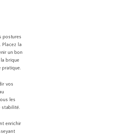
s postures
 Placez la
enir un bon
 la brique
 pratique.
dir vos
au
sous les
stabilité.
t enrichir
sseyant