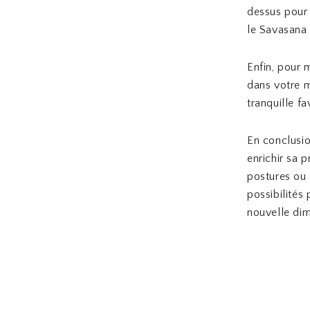
dessus pour 
le Savasana 
Enfin, pour 
dans votre m
tranquille f
En conclusio
enrichir sa p
postures ou d
possibilités
nouvelle dim