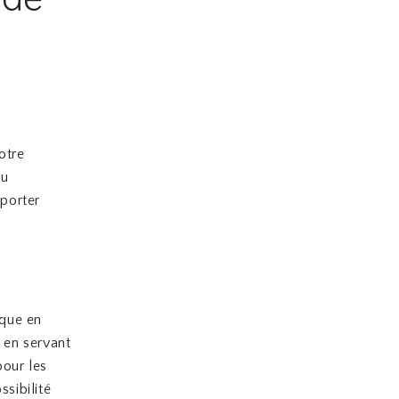
otre
ou
pporter
ique en
t en servant
pour les
sibilité