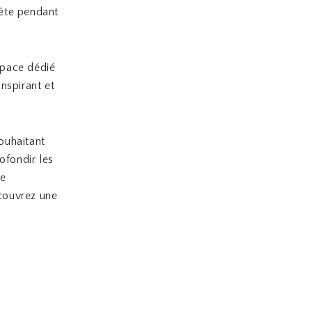
tête pendant
space dédié
nspirant et
ouhaitant
ofondir les
de
écouvrez une