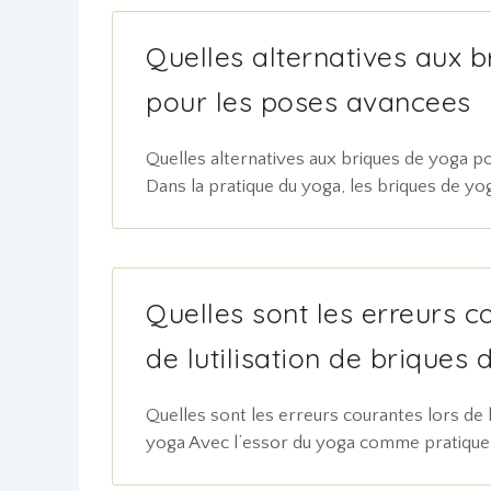
Quelles alternatives aux 
pour les poses avancees
Quelles alternatives aux briques de yoga p
Dans la pratique du yoga, les briques de yo
Quelles sont les erreurs c
de lutilisation de briques
Quelles sont les erreurs courantes lors de l’
yoga Avec l’essor du yoga comme pratique 