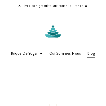
🔥 Livraison gratuite sur toute la France 🔥
Brique De Yoga
Qui Sommes Nous
Blog