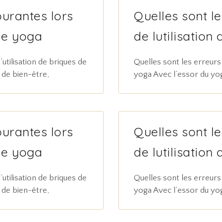
Page
Page
Page
Page
Page
ourantes lors
Quelles sont le
 de yoga
de lutilisation
utilisation de briques de
Quelles sont les erreurs 
de bien-être,
yoga Avec l’essor du yo
ourantes lors
Quelles sont le
 de yoga
de lutilisation
utilisation de briques de
Quelles sont les erreurs 
de bien-être,
yoga Avec l’essor du yo