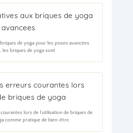
atives aux briques de yoga
s avancees
x briques de yoga pour les poses avancées
, les briques de yoga sont
s erreurs courantes lors
 de briques de yoga
courantes lors de l’utilisation de briques de
ga comme pratique de bien-être,