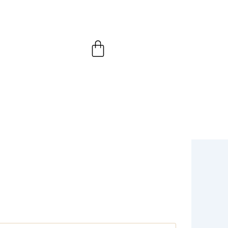
Panier