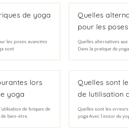
briques de yoga
Quelles altern
pour les pose
our les poses avancées
Quelles alternatives au
ga sont
Dans la pratique du yoga
ourantes lors
Quelles sont le
 de yoga
de lutilisation
utilisation de briques de
Quelles sont les erreurs 
de bien-être,
yoga Avec l’essor du yo