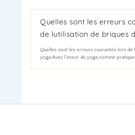
Quelles sont les erreurs c
de lutilisation de briques
Quelles sont les erreurs courantes lors de l’
yoga Avec l’essor du yoga comme pratique 